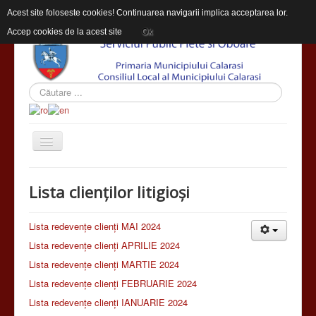
Acest site foloseste cookies! Continuarea navigarii implica acceptarea lor.
Accep cookies de la acest site
Ok
ACASĂ
Lista clienților litigioși
DESPRE SPPO
INFORMAŢII DE INTERES PUBLIC
Lista redevențe clienți MAI 2024
Lista redevențe clienți APRILIE 2024
CONTACT
Lista redevențe clienți MARTIE 2024
Lista redevențe clienți FEBRUARIE 2024
Lista redevențe clienți IANUARIE 2024